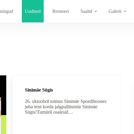
ningud
Uudised
Broneeri
Saalid
Galerii
Sinimäe Sügis
26. oktoobril toimus Sinimäe Spordihoones
juba teist korda jalgpalliturniir Sinimäe
Sügis!Turniiril osalesid…