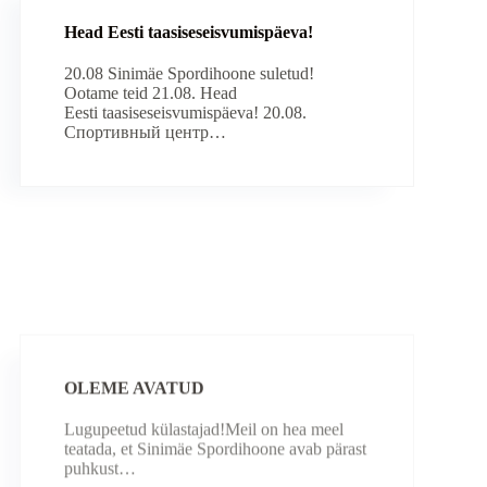
Head Eesti taasiseseisvumispäeva!
20.08 Sinimäe Spordihoone suletud!
Ootame teid 21.08. Head
Eesti taasiseseisvumispäeva! 20.08.
Спортивный центр…
OLEME AVATUD
Lugupeetud külastajad!Meil on hea meel
teatada, et Sinimäe Spordihoone avab pärast
puhkust…