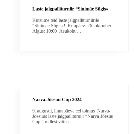
Laste jalgpalliturniir “Sinimäe Sügis»
Kutsume teid laste jalgpalliturniirile
“Sinimäe Sügis»! Kuupäev: 26. oktoober
Algus: 10:00 Asukoht:…
Narva-Jõesuu Cup 2024
9. augustil, linnapäeva eel toimus Narva-
Jõesuus laste jalgpalliturniir “Narva-Jõesuu
Cup”, millest võttis…