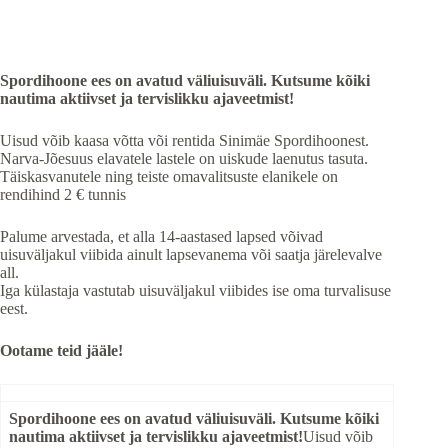
Spordihoone ees on avatud väliuisuväli. Kutsume kõiki
nautima aktiivset ja tervislikku ajaveetmist!
Uisud võib kaasa võtta või rentida Sinimäe Spordihoonest.
Narva-Jõesuus elavatele lastele on uiskude laenutus tasuta.
Täiskasvanutele ning teiste omavalitsuste elanikele on
rendihind 2 € tunnis
Palume arvestada, et alla 14-aastased lapsed võivad
uisuväljakul viibida ainult lapsevanema või saatja järelevalve
all.
Iga külastaja vastutab uisuväljakul viibides ise oma turvalisuse
eest.
Ootame teid jääle!
Spordihoone ees on avatud väliuisuväli. Kutsume kõiki
nautima aktiivset ja tervislikku ajaveetmist!
Uisud võib