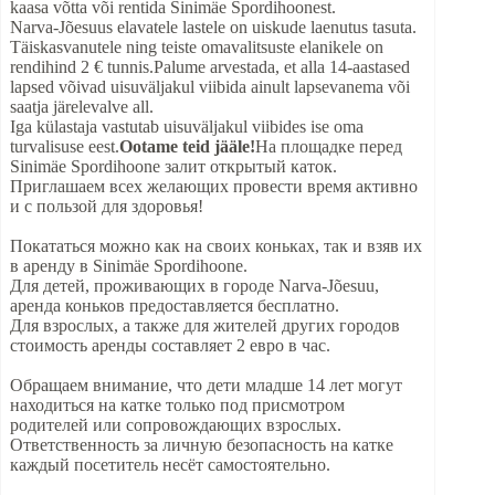
kaasa võtta või rentida Sinimäe Spordihoonest.
Narva-Jõesuus elavatele lastele on uiskude laenutus tasuta.
Täiskasvanutele ning teiste omavalitsuste elanikele on
rendihind 2 € tunnis.Palume arvestada, et alla 14-aastased
lapsed võivad uisuväljakul viibida ainult lapsevanema või
saatja järelevalve all.
Iga külastaja vastutab uisuväljakul viibides ise oma
turvalisuse eest.
Ootame teid jääle!
На площадке перед
Sinimäe Spordihoone залит открытый каток.
Приглашаем всех желающих провести время активно
и с пользой для здоровья!
Покататься можно как на своих коньках, так и взяв их
в аренду в Sinimäe Spordihoone.
Для детей, проживающих в городе Narva-Jõesuu,
аренда коньков предоставляется бесплатно.
Для взрослых, а также для жителей других городов
стоимость аренды составляет 2 евро в час.
Обращаем внимание, что дети младше 14 лет могут
находиться на катке только под присмотром
родителей или сопровождающих взрослых.
Ответственность за личную безопасность на катке
каждый посетитель несёт самостоятельно.