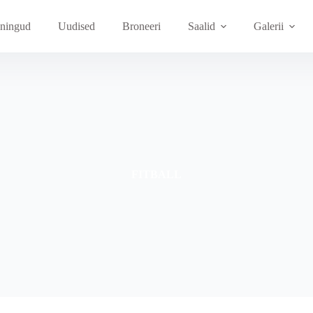
ningud
Uudised
Broneeri
Saalid
Galerii
FITBALL