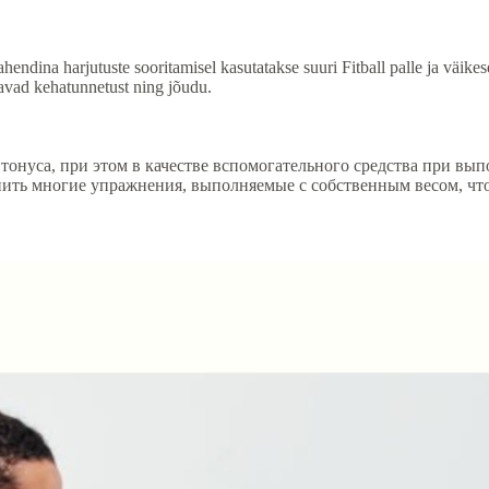
ndina harjutuste sooritamisel kasutatakse suuri Fitball palle ja väikese
avad kehatunnetust ning jõudu.
тонуса, при этом в качестве вспомогательного средства при в
ть многие упражнения, выполняемые с собственным весом, что 