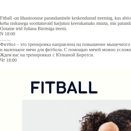
Fitball -on lihastoonuse parandamisele keskendunud treening, kus abivahe
keha raskusega sooritatavaid harjutusi keerukamaks muuta, mis parand
Ootame teid Juliana Birotsiga treeni.
N 18:00
…….
Фитбол – это тренировка направлена на повышение мышечного 
и маленькие мячи для фитбола. С помощью мячей можно усложни
Ждем вас на тренировках с Юлианой Биротси.
Чт 18:00