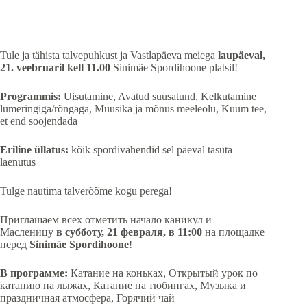
Tule ja tähista talvepuhkust ja Vastlapäeva meiega
laupäeval,
21. veebruaril kell 11.00
Sinimäe Spordihoone platsil!
Programmis:
Uisutamine, Avatud suusatund, Kelkutamine
lumeringiga/rõngaga, Muusika ja mõnus meeleolu, Kuum tee,
et end soojendada
Eriline üllatus:
kõik spordivahendid sel päeval tasuta
laenutus
Tulge nautima talverõõme kogu perega!
Приглашаем всех отметить начало каникул и
Масленицу
в субботу, 21 февраля, в 11:00
на площадке
перед
Sinimäe Spordihoone
!
В программе:
Катание на коньках, Открытый урок по
катанию на лыжах, Катание на тюбингах, Музыка и
праздничная атмосфера, Горячий чай