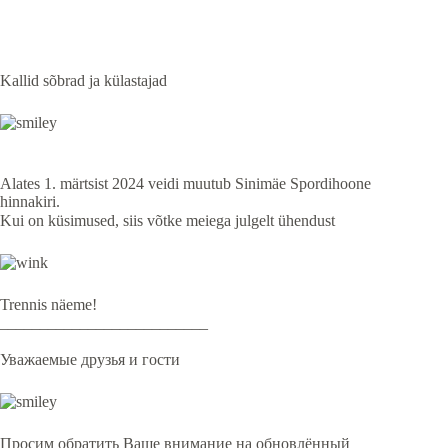
Kallid sõbrad ja külastajad
⠀
Alates 1. märtsist 2024 veidi muutub Sinimäe Spordihoone
hinnakiri.
Kui on küsimused, siis võtke meiega julgelt ühendust ⠀⠀
Trennis näeme!
__________________________
⠀
Уважаемые друзья и гости
Просим обратить Ваше внимание на обновлённый