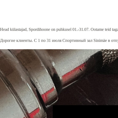
Head külastajad, Spordihoone on puhkusel 01.-31.07. Ootame teid tagas
Дорогие клиенты. С 1 по 31 июля Спортивный зал Sinimäe в отпу