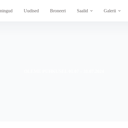
ningud
Uudised
Broneeri
Saalid
Galerii
OLEME PUHKUSEL 01.07 – 31.07.2024