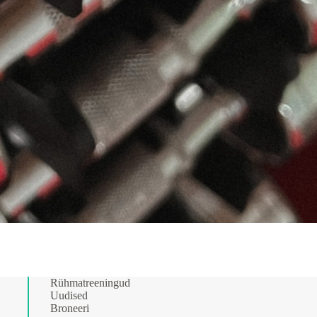
Rühmatreeningud
Uudised
Broneeri