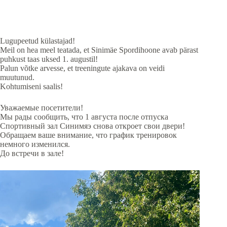
Lugupeetud külastajad!
Meil on hea meel teatada, et Sinimäe Spordihoone avab pärast
puhkust taas uksed 1. augustil!
Palun võtke arvesse, et treeningute ajakava on veidi
muutunud.
Kohtumiseni saalis!
Уважаемые посетители!
Мы рады сообщить, что 1 августа после отпуска
Спортивный зал Синимяэ снова откроет свои двери!
Обращаем ваше внимание, что график тренировок
немного изменился.
До встречи в зале!