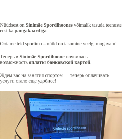
Nüüdsest on
Sinimäe Spordihoones
võimalik tasuda teenuste
eest ka
pangakaardiga
.
Ootame teid sportima – nüüd on tasumine veelgi mugavam!
Теперь в
Sinimäe Spordihoone
появилась
возможность
оплаты банковской картой
.
Ждем вас на занятия спортом — теперь оплачивать
услуги стало еще удобнее!